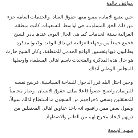
مواقف خالدة
حين تضيع الامانة، تضيع معها حقوق العباد، والخدمات العامة جزء
من ذلك الحق المسلوب، في اواسط التسعينات كانت منطقة
الغزالية سيئة الخدمات كما هي الحال اليوم، عندها بادر الشيخ
فجمع جمعاً من وجهاء الغزالية في ذلك الوقت وكتبوا مذكرة
يطالبون فيها بتحسين الواقع الخدمي للمنطقة، وكان الشيخ حارث
هو حال هذه المذكرة والمتحدث باسم اهالي المنطقة، واوصلها
للمجلس الوطني آنذاك.
وحين احتل البلد قرر الدخول للساحة السياسية، فرشح نفسه
للبرلمان واصبح عضواً فاعلا بملف حقوق الانسان، وصار محامياً
للمعتقلين وسعى لاخراجهم من السجون ما استطاع لذلك سبيلاً،
ويقول بعض ممن رافقوه انه ياخذ عناوين اهالي المعتقلين من
ذويهم لايجاد مخرج لهم من الظلم والاضطهاد.
شهيد الجمعة