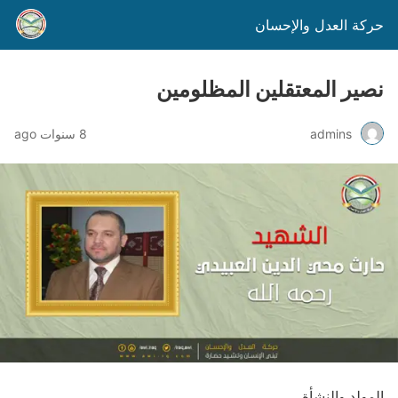
حركة العدل والإحسان
نصير المعتقلين المظلومين
admins
8 سنوات ago
المولد والنشأة