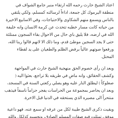
اعتاد الشيخ حارث رحمه الله ارتقاء منبر جامع الشواف في
منطقة اليرموك كل جمعة، اداءاً لرسالته كمسلم، ولكي يلتقي
بالناس ويسمع منهم الشكاوى والاحتياجات، وفي الاسابيع الاخيرة
من حياته كانت مسار خطبه تتحدث عن كرمة الانسان وانه خليفة
الله في ارضه، فلا يليق باي حال من الاحوال بقاء السجون ممتلئة
حتى لا يجد السجين موطئ قدم، وما ذلك الا لانهم قالوا ربنا الله،
ورفعوا صوتهم عالياً برفض الظلم والطغيان على يد لقطاء
المحتل.
وبعد ان رأى خصوم الحق منهجية الشيخ حارث في المواجهة
وكشف الحقائق، وانه ماضِ في طريقه بلا تراجع، بعثوا اليه (
صعلوكاً ) ليطلق النار عليه وهو يصلي ركعتي السنة في المسجد،
وبعد ان يحاصر بمجموعة من الحراسات يفجر حزاماً ناسفاً فيذهب
منتحراً الى مصيره الذي يستحقه في الدنيا قبل الاخرة.
وبقيت ذكرى الشيخ طيبة لكل من عرفه او سمع عنه، فهو داعية
موفق، تمثلت فيه صفات المسلم الصادق، ونحسبه كذلكل والله