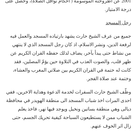
2001 عن اطروحته الموسومة ( احكام نوافل الصلاة)، وحصل على
درجة الامتياز.
رجل المسجد
جميع من عرف الشيخ حارث يشهد بارتياده المسجد والعمل فيه
لرفعة الدين، ونشر الاسلام، اذ كان رجل المسجد الذي لا ينتهي
من نشاط حتى يبدأ بآخر، يضاف لذلك حفظه القران الكريم عن
ظهر قلب، والصوت العذب في التلاوة حين يؤمّ المصلين، فقد
كانت له ختمة في القران الكريم بين صلاتي المغرب والعشاء،
وختمة عند صلاة الفجر.
وظّف الشيخ حارث السفرات لخدمة الدعوة وهداية الاخرين، ففي
احدى المرات اخذ شباب المسجد الى منطقة الهويدر في محافظة
ديالى وهي منطقة بساتين ونخيل ويوجد فيها نهر، فاخذ يعلم
الشباب ممن لا يستطيعون السباحة كيفية تحريك الجسم، حتى
زال اثر الخوف عنهم.