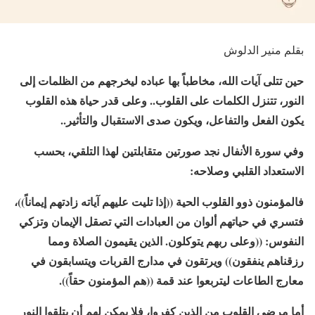
بقلم منير الدلوش
حين تتلى آيات الله، مخاطباً بها عباده ليخرجهم من الظلمات إلى
النور، تتنزل الكلمات على القلوب.. وعلى قدر حياة هذه القلوب
يكون الفعل والتفاعل، ويكون صدى الاستقبال والتأثير..
وفي سورة الأنفال نجد صورتين متقابلتين لهذا التلقي، بحسب
الاستعداد القلبي وصلاحه:
فالمؤمنون ذوو القلوب الحية ((إذا تليت عليهم آياته زادتهم إيماناً))،
فتسري في حياتهم ألوان من العبادات التي تصقل الإيمان وتزكي
النفوس: ((وعلى ربهم يتوكلون. الذين يقيمون الصلاة ومما
رزقناهم ينفقون)) ويرتقون في مدارج القربات ويتسابقون في
معارج الطاعات ليتربعوا عند قمة ((هم المؤمنون حقاً)).
أما مرضى القلوب من الذين كفروا، فلا يمكن لهم أن يتلقوا النور