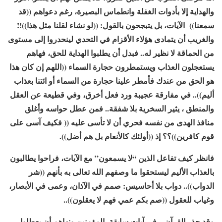
والهداية إلا بأدوات الغفلة وانطماس البصيرة، رغم دعواهم ((قد
سمعنا)) الآيات، بل يتبجحون بالقول: ((لو نشاء لقلنا مثل هذا))!!
والغريب أن يتمادى هؤلاء الأقزام في التحدي لينحدروا إلى مستوى
من الحماقة لا نظير له.. فبدل أن يطلبوا الهداية للحق، فهاهم
يستعجلون العذاب ويستمطرون حجارة السماء ((اللهم إن كان هذا
هو الحق من عندك فأمطر علينا حجارة من السماء أو ائتنا بعذاب
أليم)).. في مفارقة عجيبة ورد فعل أخرق، وفي قطيعة عن العقل
والمنطق ، يثير السخرية بلا شفقة.. فمن عطل حواسه وأغلق
منافذ الهدى من نفسه فحري أن لا تأسى عليه (( فكيف آسى على
قوم كافرين))؟؟ إذ ((أولئك كالأنعام بل هم أضل)).
فانظر كيف تفاعل الذين “لا يسمعون” مع الآيات، فراحوا يطالبون
بالعذاب الأليم ليستحقوا ما وصفهم الله تعالى به بأنهم ((شر
الدواب)).. دواب بلا أحاسيس: صمم في الآذان، وعمى في الأبصار،
وغياب للعقول ((صم بكم عمي فهم لا يعقلون))..
وقد حذر القرآن – في آيات سابقة- المؤمنين ونهاهم أن يعطلوا