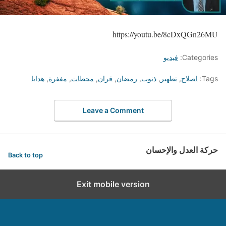
https://youtu.be/8cDxQGn26MU
Categories:
فيديو
Tags:
اصلاح
,
تطهير
,
ذنوب
,
رمضان
,
قران
,
محطات
,
مغفرة
,
هدايا
Leave a Comment
حركة العدل والإحسان
Back to top
Exit mobile version