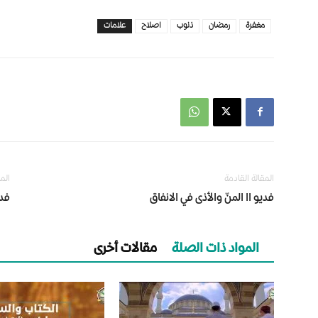
مغفرة
رمضان
ذنوب
اصلاح
علامات
المقالة القادمة
الم
فديو اا المنّ والأذى في الانفاق
فدي
المواد ذات الصلة
مقالات أخرى