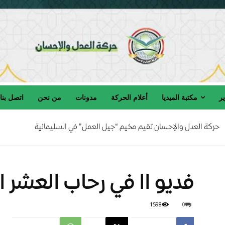
ير
مكتبة الميديا
أعلام الحركة
مدونات
من نحن
اتصل بنا
حركة العدل والإحسان تقيم مخيم “جيل العمل” في السليمانية
كة العدل والإحسان تنعى المربي الفاضل الحاج صالح السامرائي رحمه الله
فديو اا في رحاب العشر ال
1598
0