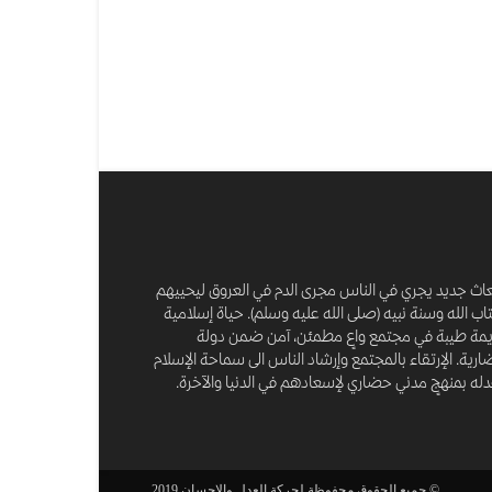
عاث جديد يجري في الناس مجرى الدم في العروق ليحييهم
اب الله وسنة نبيه (صلى الله عليه وسلم). حياة إسلامية
مة طيبة في مجتمع واعٍ مطمئن، آمن ضمن دولة
رية. الإرتقاء بالمجتمع وإرشاد الناس الى سماحة الإسلام
له بمنهجٍ مدني حضاري لإسعادهم في الدنيا والآخرة.
© جميع الحقوق محفوظة لحركة العدل والاحسان 2019