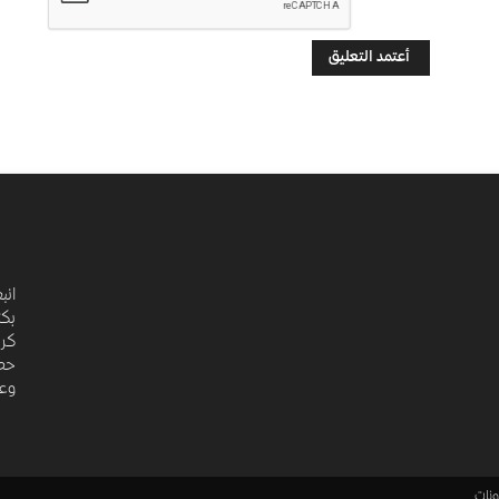
انب
بكت
كري
حضا
وعد
نات