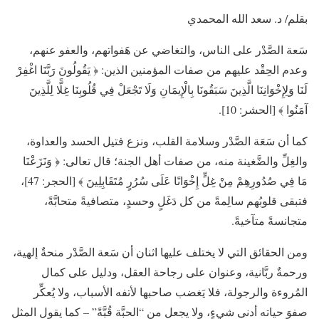
بقلم/ د. سعد الله المحمدي
سَعة الصَّدْر على الناس، والتغاضي عن هَفواتهم، والعفو عنهم،
وعدم الحِقْد عليهم من صفات المؤمنين الذين: ﴿ يَقُولُونَ رَبَّنَا اغْفِرْ
لَنَا وَلِإِخْوَانِنَا الَّذِينَ سَبَقُونَا بِالْإِيمَانِ وَلَا تَجْعَلْ فِي قُلُوبِنَا غِلًّا لِلَّذِينَ
آمَنُوا ﴾ [الحشر: 10].
كما أن سَعَة الصَّدْر وسلامة القلب، ونزع فتيل الحسد والعداوة،
والغِلِّ والضَّغينة منه، من صفات أهل الجنة؛ قال تعالى: ﴿ وَنَزَعْنَا
مَا فِي صُدُورِهِمْ مِنْ غِلٍّ إِخْوَانًا عَلَى سُرُرٍ مُتَقَابِلِينَ ﴾ [الحجر: 47]،
فتبقى قلوبُهم سالِمةً من كل دَغَلٍ وحسدٍ، متصافيةً متحابَّةً،
متجانسةً متآخيةً.
ومن الحقائق التي لا يختلف عليها اثنان أن سَعة الصَّدْر منحةٌ إلهية،
ورحمةٌ ربَّانية، وعنوان على رجاحة العقل، ودليل على كمال
المُروءة والرجولة، فلا يَغضب صاحبها لأتفه الأسباب، ولا يُعكِّر
صفوَ حياته أدنى شيءٍ، ولا يجعل من “الحبَّة قُبَّةً” – كما يقول المثل