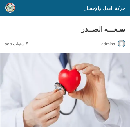
حركة العدل والإحسان
سـعـــة الصــدر
admins
8 سنوات ago