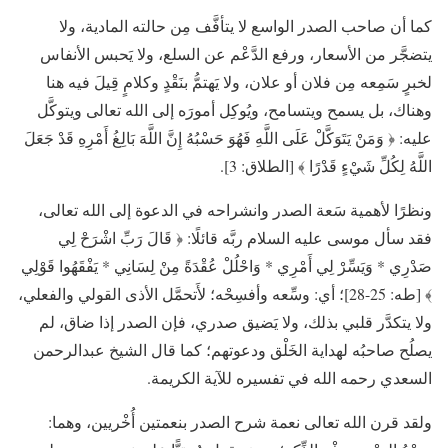
كما أن صاحب الصدر الواسع لا يتأفَّف مِن حالته المادية، ولا
يتضجَّر من الأسعار، ورفع الدَّعْم عن السلع، ولا يَحبس الأنفاس
لخبرٍ سَمِعه مِن فلان أو علان، ولا يَهتمُّ بنَقْدٍ وكلامٍ قِيلَ فيه هنا
وهناك، بل يسمح ويتسامح، ويُوكِل أمورَه إلى الله تعالى ويتوكَّل
عليه: ﴿ وَمَنْ يَتَوَكَّلْ عَلَى اللَّهِ فَهُوَ حَسْبُهُ إِنَّ اللَّهَ بَالِغُ أَمْرِهِ قَدْ جَعَلَ
اللَّهُ لِكُلِّ شَيْءٍ قَدْرًا ﴾ [الطلاق: 3].
ونظرًا لأهمية سَعة الصدر وانشراحه في الدعوة إلى الله تعالى،
فقد سأل موسى عليه السلام ربَّه قائلًا: ﴿ قَالَ رَبِّ اشْرَحْ لِي
صَدْرِي * وَيَسِّرْ لِي أَمْرِي * وَاحْلُلْ عُقْدَةً مِنْ لِسَانِي * يَفْقَهُوا قَوْلِي
﴾ [طه: 25-28]؛ أي: وسِّعه وأفسِحْه؛ لأَتحمَّل الأذى القولي والفعلي،
ولا يتكدَّر قلبي بذلك، ولا يَضيق صدري، فإن الصدر إذا ضاق، لم
يصلُح صاحبُه لهداية الخَلْق ودعوتهم؛ كما قال الشيخ عبدالرحمن
السعدي رحمه الله في تفسيره للآية الكريمة.
ولقد قرن الله تعالى نعمة شرح الصدر بنعمتين أُخْريين، وهما: