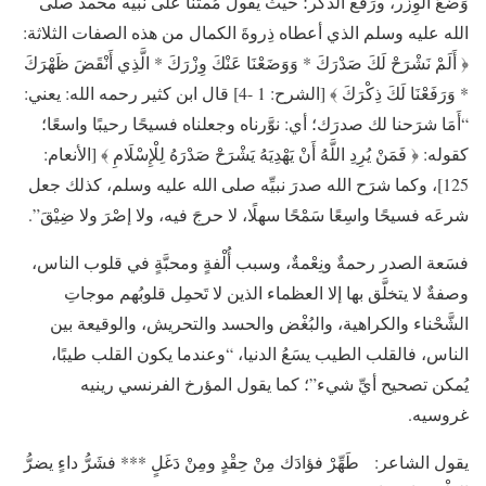
وَضْعُ الوِزْر، ورَفْع الذِّكر؛ حيث يقول مُمتنًّا على نبيه محمد صلى
الله عليه وسلم الذي أعطاه ذِروةَ الكمال من هذه الصفات الثلاثة:
﴿ أَلَمْ نَشْرَحْ لَكَ صَدْرَكَ * وَوَضَعْنَا عَنْكَ وِزْرَكَ * الَّذِي أَنْقَضَ ظَهْرَكَ
* وَرَفَعْنَا لَكَ ذِكْرَكَ ﴾ [الشرح: 1 -4] قال ابن كثير رحمه الله: يعني:
“أَمَا شرَحنا لك صدرَك؛ أي: نوَّرناه وجعلناه فسيحًا رحيبًا واسعًا؛
كقوله: ﴿ فَمَنْ يُرِدِ اللَّهُ أَنْ يَهْدِيَهُ يَشْرَحْ صَدْرَهُ لِلْإِسْلَامِ ﴾ [الأنعام:
125]، وكما شرَح الله صدرَ نبيِّه صلى الله عليه وسلم، كذلك جعل
شرعَه فسيحًا واسِعًا سَمْحًا سهلًا، لا حرجَ فيه، ولا إصْرَ ولا ضِيْقَ”.
فسَعة الصدر رحمةٌ ونِعْمةٌ، وسبب أُلْفةٍ ومحبَّةٍ في قلوب الناس،
وصفةٌ لا يتخلَّق بها إلا العظماء الذين لا تَحمِل قلوبُهم موجاتِ
الشَّحْناء والكراهية، والبُغْض والحسد والتحريش، والوقيعة بين
الناس، فالقلب الطيب يسَعُ الدنيا، “وعندما يكون القلب طيبًا،
يُمكن تصحيح أيِّ شيء”؛ كما يقول المؤرخ الفرنسي رينيه
غروسيه.
يقول الشاعر: طَهِّرْ فؤادَك مِنْ حِقْدٍ ومِنْ دَغَلٍ *** فشَرُّ داءٍ يضرُّ