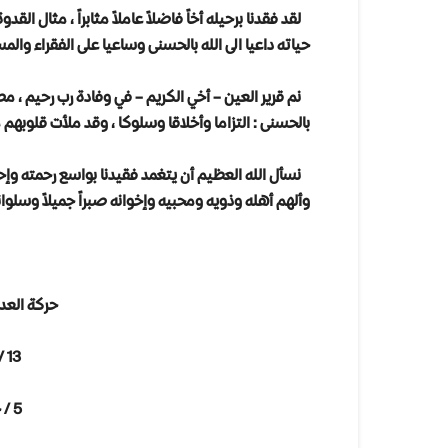
لقد فقدنا برحيله أخاً فاضلاً عاملاً مثابراً ، مثال ال
حياته داعيا الى الله بالحسنى وساعيا على الفقراء و
نم قرير العين – أخي الكريم – في وفادة رب رحيم ، 
بالحسنى : التزاما وأخلاقا وسلوكا ، وقد ملأت قلوبهم محب
نسأل الله العظيم أن يتغمد فقيدنا بواسع رحمته وإحس
وألهم أهله وذويه ومحبيه وإخوانه صبراً جميلاً وسلواناً جل
حركة العد
13 / شوال / 1441 هـ
5 / حزيران / 2020 م