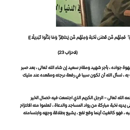
 ۖ فَمِنْهُم مَّن قَضَىٰ نَحْبَهُ وَمِنْهُم مَّن يَنتَظِرُ ۖ وَمَا بَدَّلُوا تَبْدِيلًا ))
اب 23)
ة جواده ، بأجر شهيد ومقام سعيد إن شاء الله تعالى ، بعد صبر
به ، نسأل الله أن تكون سببا في رفعة درجته ومقعده عند مليك
حمه الله تعالى – الرجل الكريم الذي اجتمعت فيه خصال الخير
 يديه نخبة مباركة من رواد المساجد والدعاة ، تعلموا منه الالتزام
، فهو كالغيث أينما وقع نفع ، يشيع بطلاقة وجهه وابتسامته