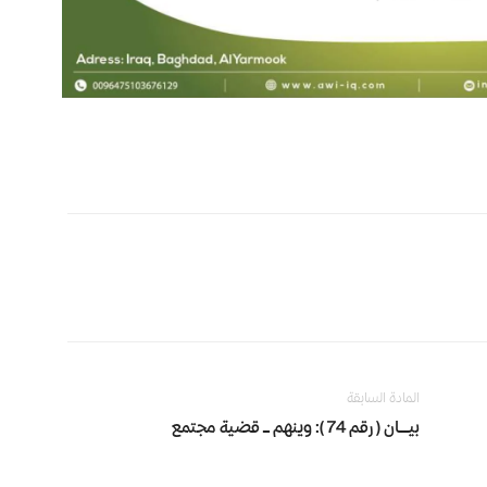
المادة السابقة
بيـــان ( رقم 74 ): وينهم ــ قضية مجتمع