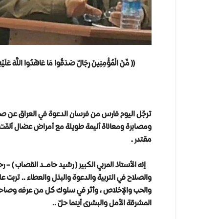
(( مِّنَ الْمُؤْمِنِينَ رِجَالٌ صَدَقُوا مَا عَاهَدُوا اللَّهَ عَلَيْهِ
(لاحز
ترجّل اليوم فارس من فرسان الدعوة في العراق عن صهو
ومصابرة ومعاناة أليمة طويلة مع أمراض عضال ألمّت 
مقتدر .
إنه الأستاذ المربي الكبير ( رشيد حامــد القصاب ) – ر
والصلاح في التربية والدعوة والبذل والعطاء .. تربت على
والحب والإخلاص ، وأثر في سلوك كل من عرفه وصاحبه 
المشرقة الأمل والبشرى أينما حلّ ..