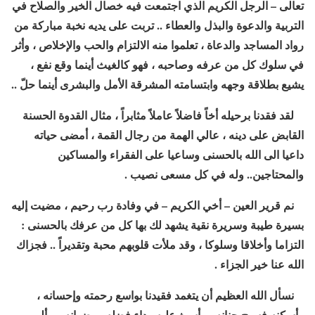
تعالى – الرجل الكريم الذي اجتمعت فيه خصال الخير والصلاح في
التربية والدعوة والبذل والعطاء .. تربت على يديه نخبة مباركة من
رواد المساجد والدعاة ، تعلموا منه الالتزام والحب والإخلاص ، وأثر
في سلوك كل من عرفه وصاحبه ، فهو كالغيث أينما وقع نفع ،
يشيع بطلاقة وجهه وابتسامته المشرقة الأمل والبشرى أينما حلّ ..
لقد فقدنا برحيله أخاً فاضلاً عاملاً مثابراً ، مثال القدوة الحسنة
القابض على دينه ، عالي الهمة من رجال القمة ، أمضى حياته
داعيا الى الله بالحسنى وساعيا على الفقراء والمساكين
والمحتاجين.. وله في كل مسعى نصيب .
نم قرير العين – أخي الكريم – في وفادة رب رحيم ، مضيت إليه
بسيرة طيبة وسريرة نقية يشهد لك بها كل من عرفك بالحسنى :
التزاما وأخلاقا وسلوكا ، وقد ملأت قلوبهم محبة وتقديراً .. فجزاك
الله عنا خير الجزاء .
نسأل الله العظيم أن يتغمد فقيدنا بواسع رحمته وإحسانه ،
وأسكنه فسيح جنانه ، وأسبغ عليه رداء فضله ورضوانه .. وألهم