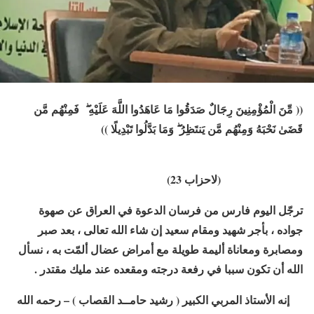
(( مِّنَ الْمُؤْمِنِينَ رِجَالٌ صَدَقُوا مَا عَاهَدُوا اللَّهَ عَلَيْهِ ۖ فَمِنْهُم مَّن
قَضَىٰ نَحْبَهُ وَمِنْهُم مَّن يَنتَظِرُ ۖ وَمَا بَدَّلُوا تَبْدِيلًا ))
(لاحزاب 23)
ترجّل اليوم فارس من فرسان الدعوة في العراق عن صهوة
جواده ، بأجر شهيد ومقام سعيد إن شاء الله تعالى ، بعد صبر
ومصابرة ومعاناة أليمة طويلة مع أمراض عضال ألمّت به ، نسأل
الله أن تكون سببا في رفعة درجته ومقعده عند مليك مقتدر .
إنه الأستاذ المربي الكبير ( رشيد حامــد القصاب ) – رحمه الله