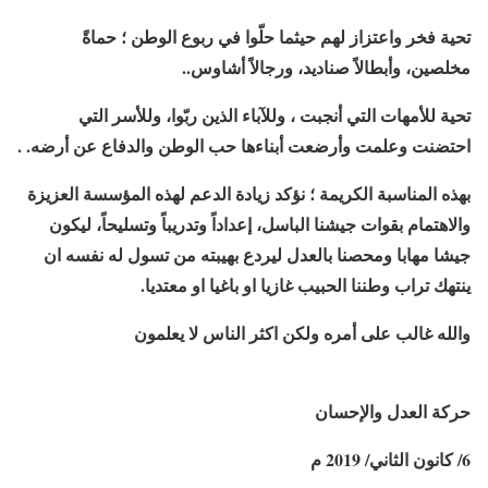
تحية فخر واعتزاز لهم حيثما حلّوا في ربوع الوطن ؛ حماةً
مخلصين، وأبطالاً صناديد، ورجالاً أشاوس
..
تحية للأمهات التي أنجبت ، وللآباء الذين ربّوا، وللأسر التي
احتضنت وعلمت وأرضعت أبناءها حب الوطن والدفاع عن أرضه
.
.
بهذه المناسبة الكريمة ؛ نؤكد زيادة الدعم لهذه المؤسسة العزيزة
والاهتمام بقوات جيشنا الباسل، إعداداً وتدريباً وتسليحاً، ليكون
جيشا مهابا ومحصنا بالعدل ليردع بهيبته من تسول له نفسه ان
ينتهك تراب وطننا الحبيب غازيا او باغيا او معتديا
.
والله غالب على أمره ولكن اكثر الناس لا يعلمون
حركة العدل والإحسان
6/ كانون الثاني/ 2019 م