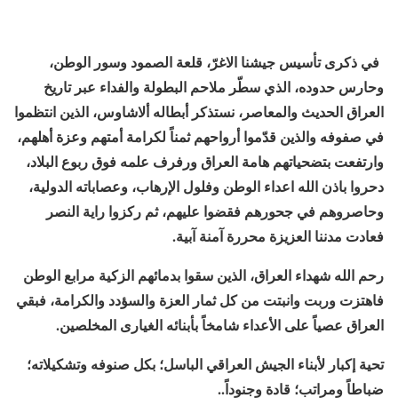
في ذكرى تأسيس جيشنا الاغرّ، قلعة الصمود وسور الوطن،
وحارس حدوده، الذي سطّر ملاحم البطولة والفداء عبر تاريخ
العراق الحديث والمعاصر، نستذكر أبطاله ألاشاوس، الذين انتظموا
في صفوفه والذين قدّموا أرواحهم ثمناً لكرامة أمتهم وعزة أهلهم،
وارتفعت بتضحياتهم هامة العراق ورفرف علمه فوق ربوع البلاد،
دحروا باذن الله اعداء الوطن وفلول الإرهاب، وعصاباته الدولية،
وحاصروهم في جحورهم فقضوا عليهم، ثم ركزوا راية النصر
فعادت مدننا العزيزة محررة آمنة آبية.
رحم الله شهداء العراق، الذين سقوا بدمائهم الزكية مرابع الوطن
فاهتزت وربت وانبتت من كل ثمار العزة والسؤدد والكرامة، فبقي
العراق عصياً على الأعداء شامخاً بأبنائه الغيارى المخلصين
.
تحية إكبار لأبناء الجيش العراقي الباسل؛ بكل صنوفه وتشكيلاته؛
ضباطاً ومراتب؛ قادة وجنوداً
..