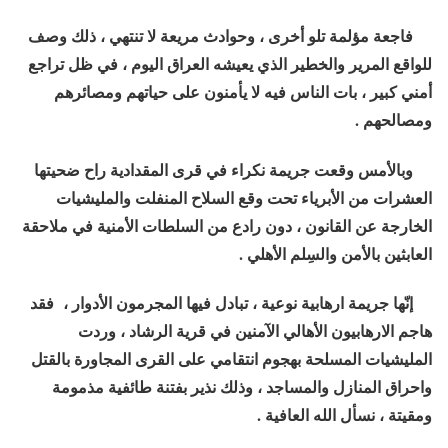
فاجعة مؤلمة تلو أخرى ، وحوادث مريعة لا تنتهي ، ذلك وصف
للواقع المرير والخطير الذي يعيشه العراق اليوم ، في ظل تراجع
أمني كبير ، بات الناس فيه لا يأمنون على حياتهم ومصائرهم
ومصالحهم .
وبالأمس وقعت جريمة نكراء في قرى المقدادية راح ضحيتها
العشرات من الأبرياء تحت وقع السلاح المنفلت والمليشيات
الخارجة عن القانون ، دون رادع من السلطات الأمنية في ملاحقة
العابثين بالأمن والسِلم الأهلي .
إنّها جريمة ارهابية نوعية ، تبادل فيها المجرمون الأدوار ، فقد
هاجم الارهابيون الأهالي الآمنين في قرية الرشاد ، وردت
المليشيات المسلحة بهجوم انتقامي على القرى المجاورة بالقتل
واحراق المنازل والمساجد ، وذلك نذير بفتنة طائفية مذمومة
ومقيتة ، نسأل الله العافية .