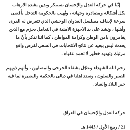
إنّنا في حركة العدل والإحسان نستنكر وندين بشدة الارهاب
بكل أشكاله ومصادره وجهاته ، ونُهيب بالحكومة التدخل بأقصى
سرعة لإيقاف مسلسل العدوان الوحشي الذي تتعرض له القرى
وأهلها ، ونشد على يد الاجهزة الامنية في التعامل بحزم مع الذين
يغامرون بامن الوطن وكرامة المواطن ، كما اننا نذكر بأنّ ما
يحدث ليس ببعيد عن نتائج الانتخابات في السعي لفرض واقع
مرتبك وتهديد خطير لا تحمد عقباه .
رحم الله الشهداء وعجّل بشفاء الجرحى والمصابين ، وألهم ذويهم
الصبر والسلون ، وسدد اهلنا في ديالى بالحكمة والبصيرة لما فيه
خير البلاد والعباد .
حركة العدل والإحسان في العراق
21 / ربيع الأول / 1443 هـ