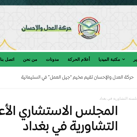
ير
مكتبة الميديا
أعلام الحركة
مدونات
من نحن
اتصل بنا
حركة العدل والإحسان تقيم مخيم “جيل العمل” في السليمانية
كة العدل والإحسان تنعى المربي الفاضل الحاج صالح السامرائي رحمه الله
سته التشاورية في بغداد
المجلس الاستشاري الأع
التشاورية في بغداد