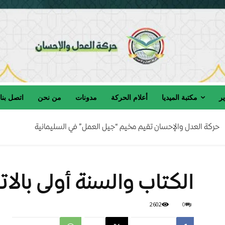
ير
مكتبة الميديا
أعلام الحركة
مدونات
من نحن
اتصل بنا
حركة العدل والإحسان تقيم مخيم “جيل العمل” في السليمانية
كة العدل والإحسان تنعى المربي الفاضل الحاج صالح السامرائي رحمه الله
الكتاب والسنة أولى بالاتب
2602
0