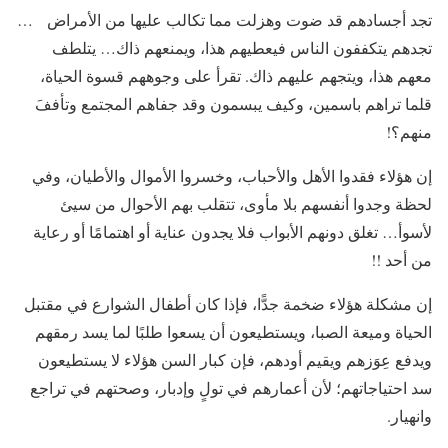
تجد أجسادهم قد ضوت وهزلت مما تكالب عليها من الأمراض …
تجدهم يتكففون الناس فيعطيهم هذا، ويمنعهم ذاك… يتلطف
معهم هذا، ويتجهم عليهم ذاك. تقرأ على وجوههم قسوة الحياة،
قلما تراهم باسمين، وكيف يبسمون وقد جفاهم المجتمع وتأففَ
منهم؟!
إن هؤلاء فقدوا الأهل والأحباب، وخسروا الأموال والأطيان، وفي
لحظة وجدوا أنفسهم بلا مأوى، تتقلب بهم الأحوال من سيئ
لأسوأ… تغلق دونهم الأبواب فلا يجدون عناية أو اهتمامًا أو رعاية
من أحد !!
إن مشكلة هؤلاء ضخمة جدًّا، فإذا كان أطفال الشوارع في مقتبل
الحياة وميعة الصبا، ويستطيعون أن يسعوا طلبًا لما يسد رمقهم
ويدفع عِوَزهم ويقيم أودهم، فإن كبار السن هؤلاء لا يستطيعون
سد احتياجاتهم؛ لأن أعمارهم في تولٍ وإدبار، وصحتهم في تراجع
وانهيار.