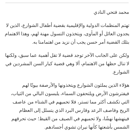
محمد فتحي النادي
تهتم المنظمات الدولية والإقليمية بقضية أطفال الشوارع، الذين لا
يجدون العائل أو المأوى، ويتخذون التسول مهنة لهم، وهذا الاهتمام
بتلك القضية أمر حسن يجب أن نزيد من اهتمامنا به.
ولكن على الجانب الآخر توجد قضية لا تقل أهمية عما سبق، ولكنها
لا تنال حظها من الاهتمام، ألا وهي قضية كبار السن المشردين في
الشوارع.
هؤلاء الذين يملئون الشوارع ويتخذونها والأرصفة بيوتًا لهم
فيفترشون الأرض ويلتحفون السماء، يلبسون البالي من الثياب،
التي تكشف أكثر مما تستر، فلا تحميهم في الشتاء من عاصف
الريح وقاصف الرعد وقارس البرد الذي يتسلل إلى العظام
فينهشها نهشًا، ولا تحميهم في الصيف من القيظ؛ حيث تحرقهم
الشمس بأشعتها كأنها نيران تشوي أجسادهم.