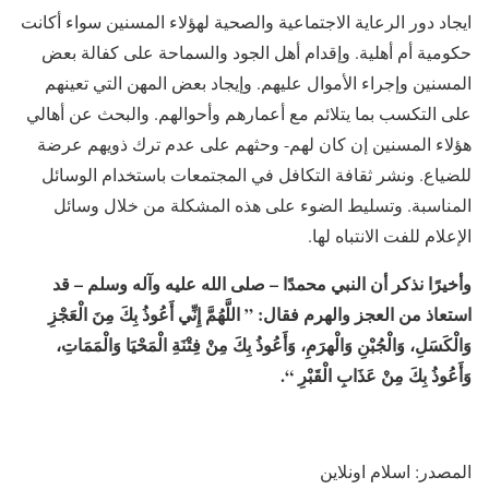
ايجاد دور الرعاية الاجتماعية والصحية لهؤلاء المسنين سواء أكانت
حكومية أم أهلية. وإقدام أهل الجود والسماحة على كفالة بعض
المسنين وإجراء الأموال عليهم. وإيجاد بعض المهن التي تعينهم
على التكسب بما يتلائم مع أعمارهم وأحوالهم. والبحث عن أهالي
هؤلاء المسنين إن كان لهم- وحثهم على عدم ترك ذويهم عرضة
للضياع. ونشر ثقافة التكافل في المجتمعات باستخدام الوسائل
المناسبة. وتسليط الضوء على هذه المشكلة من خلال وسائل
الإعلام للفت الانتباه لها.
وأخيرًا نذكر أن النبي محمدًا – صلى الله عليه وآله وسلم – قد
استعاذ من العجز والهرم فقال: ” اللَّهُمَّ إِنِّي أَعُوذُ بِكَ مِنَ الْعَجْزِ
وَالْكَسَلِ، وَالْجُبْنِ وَالْهرَمِ، وَأَعُوذُ بِكَ مِنْ فِتْنَةِ الْمَحْيَا وَالْمَمَاتِ،
وَأَعُوذُ بِكَ مِنْ عَذَابِ الْقَبْرِ “.
المصدر: اسلام اونلاين