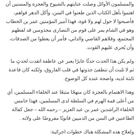
والمسلمون الأوائل وصلت عنايتهم بالشيوخ والعجزة والمسنين أن
اهتموا بأهل الكتاب الذين طعنوا في السن، وأكل الدهر قواهم،
فأصبحوا لا حول لهم ولا قوة، فهذا أمير المؤمنين عمر بن الخطاب
وهو في الشام يمر على قوم من النصارى مجذومين قد لفظهم
المجتمع، وقلاهم القاصي والداني، فأمر أن يعطوا من الصدقات،
وأن يُجرى عليهم القوت.
ولم يكن هذا الحدث حدثًا عابرًا يعبر عن عاطفة اتقدت لحدثٍ ما
ثم لا تلبث أن تنطفئ جذوتها في قلب الفاروق، ولكنه كان قاعدة
ثابتة لديه، واضحة عنده كل الوضوح.
وهذا الاهتمام بالعجزة كان منهجًا متبعًا عند الخلفاء المسلمين، أي
من أعلى قمة الهرم في السلطة لدى المسلمين، فهذا خامس
الخلفاء الراشدين عمر بن عبد العزيز – رحمه الله – جعل كفالة
الطاعنين في السن من الذميين قانونًا مفروضًا على ولاته .
ولعلاج هذه المشكلة هناك خطوات اجرائية: