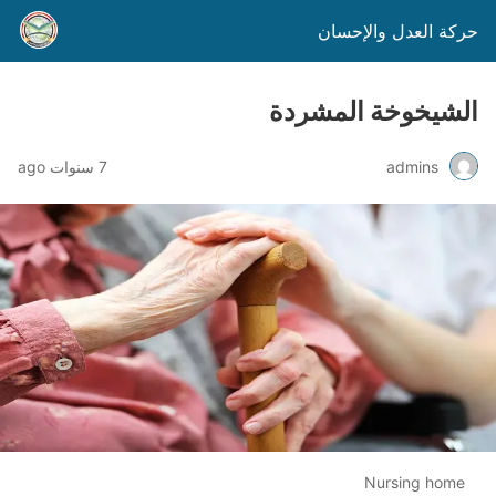
حركة العدل والإحسان
الشيخوخة المشردة
admins
7 سنوات ago
Nursing home