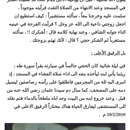
في المسجد وعند الانتهاء من الصلاة التفت فرأيته موجوداً ،
سلمت عليه وخرجنا معاً ، سألته مستشيراً : كيف استطيع ان
اجعل زوجتي داعية الى الله عز وجل ؟ فرأيت الفرحة في عينيه
اثناء جوابه الشافي ، وعند نهاية كلامه قال : أشكرك !! ، سألته
مستغرباً لم الشكر حجي ؟ قال : لأنك تهتم بزوجتك .
بل الرفيق الأعلى :
في ليلة شاتية كان الحجي جالساً في سيارته يقرأ سورة طه ،
ريثما يأتي ابنه ليأخذه معه الى اداء صلاة العشاء في المسجد ، إذ
انبرى اليه ثلة من المجرمين فاطلقوا على رأسه رصاصتين ليسيل
دمه على المصحف، كما سال دم سيدنا عثمان رضي الله عنه من
قبل ، وعند خروج ابنه من البيت وجد اباه ملطخاً بالدماء فتم نقله
الى المستشفى ليفارق الحياة هناك مختاراً الرفيق الاعلى في
10/2/2010 م .