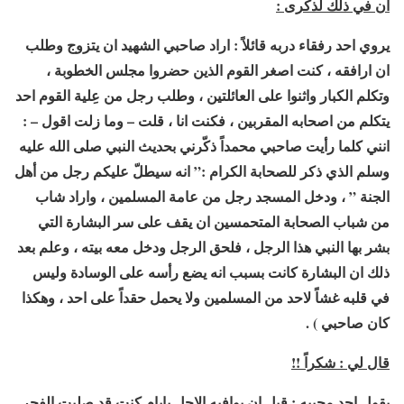
ان في ذلك لذكرى :
يروي احد رفقاء دربه قائلاً : اراد صاحبي الشهيد ان يتزوج وطلب
ان ارافقه ، كنت اصغر القوم الذين حضروا مجلس الخطوبة ،
وتكلم الكبار واثنوا على العائلتين ، وطلب رجل من عِلية القوم احد
يتكلم من اصحابه المقربين ، فكنت انا ، قلت – وما زلت اقول – :
انني كلما رأيت صاحبي محمداً ذكّرني بحديث النبي صلى الله عليه
وسلم الذي ذكر للصحابة الكرام :” انه سيطلّ عليكم رجل من أهل
الجنة ” ، ودخل المسجد رجل من عامة المسلمين ، واراد شاب
من شباب الصحابة المتحمسين ان يقف على سر البشارة التي
بشر بها النبي هذا الرجل ، فلحق الرجل ودخل معه بيته ، وعلم بعد
ذلك ان البشارة كانت بسبب انه يضع رأسه على الوسادة وليس
في قلبه غشاً لاحد من المسلمين ولا يحمل حقداً على احد ، وهكذا
كان صاحبي ) .
قال لي : شكراً !!
يقول احد محبيه : قبل ان يوافيه الاجل بايام كنت قد صليت الفجر