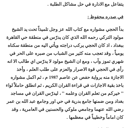
يتفاعل مع الادارة في حل مشاكل الطلبة .
في صدره محفوظ :
بدأ الحجي مشواره مع كتاب الله عز وجل تلميذاً تحت يد الشيخ
مولود التركي رحمه الله الذي كان يدرّس في منطقة حي القاهرة
ببغداد ، اذ كان الحجي يركب دراجته ويأتي اليه من منطقة سكناه
يومياً ، وقد تعجب منه كثير من الشباب من صبره على الحر في
شهري تموز وآب ، ومع ان الشيخ مولود لا يدرّس اي طالب الا انه
رأى في الحجي قوة الاصرار والعزم على طلب العلم ، وأخذ
الاجازة منه برواية حفص عن عاصم 1987 م ، ثم اكمل مشواره
باخذ بقية الاجازات في قراءة القران الكريم ، ثم انطلق حاملاً لواء
” خيركم من تعلم القران وعلمه ” ، ليدرّس القران في مساجد
بغداد ومن ضمنها جامع بدرية في حي اور وجامع عبد الله بن عمر
رضي الله عنهما وجامعي ملوكي والحسنين في العامرية ، وقد
كان اماماً وخطيباً في معظمها .