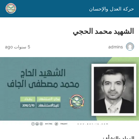
حركة العدل والإحسان
الشهيد محمد الحجي
admins
5 سنوات ago
المولد والنشأة :