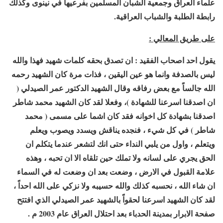
علماء العراق وجمعية الشبان المسلمين بفرعيها في نينوى وكذلك
رابطة الطلبة والشباب العراقية.
على طريق المعالي :
يقول احد اصحاب الفقيد : ان تصدق بحقه كلمات شهيد فهذا والله
ليس بالصدفة وانما هو عين اليقين ، فذات مرة كان الشهيد رحمه
الله جالساً مع بعض رفاقه وقال الشهيد الدكتور عمر الصيدلي (
ان اصدقنا اسرعنا للشهادة )، وفعلا لقد كان الشهيد محمد شاطر
اصدقنا بشهادة كل اخوانه فقد كان اشما على مسمى ( محمد
شاطر ) في كل شيء ، فنجده يناقش ويسدد ويصوب ويعلم
ويتعلم ، واول من يلبي النداء حتى انك لتشعر عندما يتكلم ان
الحق يجري على لسانه ولا تملك حين تلقاه الا ان تحبه ، وهذه
علامة القبول في الارض ، وضعت بعد ان وضعت له في السماء
ان شاء الله ، نحسبه كذلك والله حسيبه ولا نزكي على الله احداً ،
لقد كان الشهيد اسرعنا لحقواً بالشهيد عمر الصيدلي الذي افتتح
صفحة الابرار بمدينة الحدباء بعد احتلال العراق عام 2003 م .