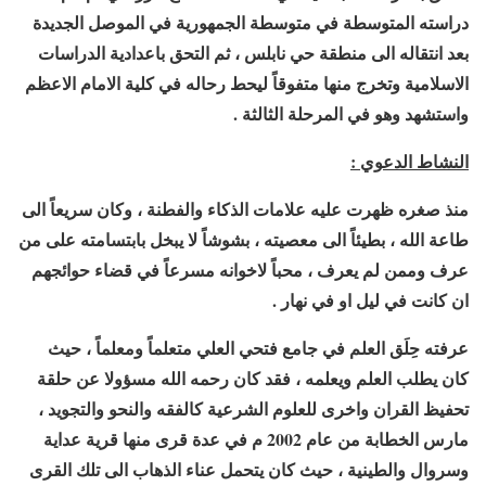
دراسته المتوسطة في متوسطة الجمهورية في الموصل الجديدة
بعد انتقاله الى منطقة حي نابلس ، ثم التحق باعدادية الدراسات
الاسلامية وتخرج منها متفوقاً ليحط رحاله في كلية الامام الاعظم
واستشهد وهو في المرحلة الثالثة .
النشاط الدعوي :
منذ صغره ظهرت عليه علامات الذكاء والفطنة ، وكان سريعاً الى
طاعة الله ، بطيئاً الى معصيته ، بشوشاً لا يبخل بابتسامته على من
عرف وممن لم يعرف ، محباً لاخوانه مسرعاً في قضاء حوائجهم
ان كانت في ليل او في نهار .
عرفته حِلَق العلم في جامع فتحي العلي متعلماً ومعلماً ، حيث
كان يطلب العلم ويعلمه ، فقد كان رحمه الله مسؤولا عن حلقة
تحفيظ القران واخرى للعلوم الشرعية كالفقه والنحو والتجويد ،
مارس الخطابة من عام 2002 م في عدة قرى منها قرية عداية
وسروال والطينية ، حيث كان يتحمل عناء الذهاب الى تلك القرى