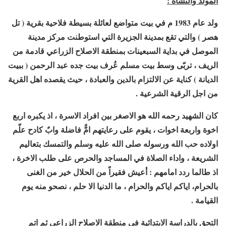
المولد والنشأة :
ولد عام 1983 م في بيت متواضع لعائلة بسيطة فلاحية بقرية ( تل
هصر ) والتي تقع بمدينة الجزيرة التي استوطنت مركز مدينة
الموصل في بداية السبعينات بمنطقة الاصلاح الزراعي قادمة من
الريف ، تربّى وسط بيت مسلم عُرف بيت جده عبد الرحمن ( ببيت
الديانة ) كناية عن الالتزام بالدين والعبادة ، حيث يقصده اهل القرية
من اجل الرقية الشرعية .
كان الشهيد رحمه الله هو الاصغر بين افراد الاسرة ، اذ يكبره اربع
اخوة واربعة اخوات ، يقوم على رعايتهم امٌّ فاضلة وابٌ كادح علّم
اولاده حب الله ورسوله صلى الله عليه وسلم والتمسك بتعاليم
الشريعة ، واداء الصلاة في المساجد والحرص على طلب الاخرة ،
اذ طالما ردد امامهم : أعيش فقيراً من الحلال خير من الغنى
بالحرام، اياكم اياكم والحرام ، ما الدنيا الا حلم ، نصحو منه يوم
القيامة .
التحق بالدراسة الابتدائية في منطقة الاصلاح الزراعي ثم اتم