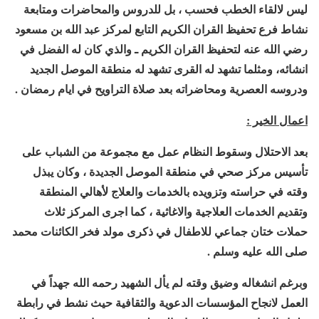
ليس لالقاء الخطب فحسب ، بل للدروس والمحاضرات ومتابعة
نشاط فرع تحفيظ القران الكريم التابع لمركز عبد الله بن مسعود
رضي الله عنه لتحفيظ القران الكريم ـ والذي كان له الفضل في
انشائه، ومثلما تشهد له القرى تشهد له منطقة الموصل الجديد
ودروسه العصرية ومحاضراته بعد صلاة التراويح في ايام رمضان .
اعمال الخير :
بعد الاحتلال وسقوط النظام عمل مع مجموعة من الشباب على
تأسيس مركز صحي في منطقة الموصل الجديدة ، وكان يبذل
وقته في حراسته وتزويده بالخدمات والعلاج لأهالي المنطقة
وتقديم الخدمات العلاجية والاغاثية ، كما اجرى المركز ثلاث
حملات ختان جماعي للاطفال في ذكرى مولد فخر الكائنات محمد
صلى الله عليه وسلم .
وبرغم انشغاله وضيق وقته لم يأل الشهيد رحمه الله جهداً في
العمل لانجاح المؤسسات الدعوية والثقافية حيث نشط في رابطة