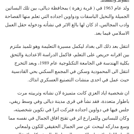
ولد عام 1963 في ( قرية زهرة ) بمحافظة ديالى، بين تلك البساتين
الجميلة والنخيل الباسقات ودواوين اجداده التي تعلم منها الفصاحة
وادب المجالس، اذ كان لها بالغ الاثر في نشأته ودخوله حقل العمل
الاسلامي فيما بعد.
انتقل بعد ذلك الى بغداد ليكمل مسيرة التعليمة وهو تلميذ ملتزم
بين اقرانه حريص على التعلم، فاكمل الدراسة الاعدادية والتحق
بكلية الهندسة في الجامعة التكنلوجية عام 1989، وبعد التخرج
انتقل الى المحمودية وسكن في المجمع السكني بحي القادسية
حيث عمل في احدى منشات التصنيع العسكري انذاك.
ان شخصية اياد العزي كانت متميزة لان نشاته وتربيته مرت
باطوار متعددة، فقد نشأ في قرى مدينة ديالى وفي وسط ريفي،
جلس فيها في دواوين اجداده فتركت اثرا في تكوين شخصيته،
وكان للبساتين وللمزارع اثر في تقتح افاق الجمال في نفسه مما
وسع مداركه ليبحث عن سر الجمال الحقيقي للكون ولمعاني