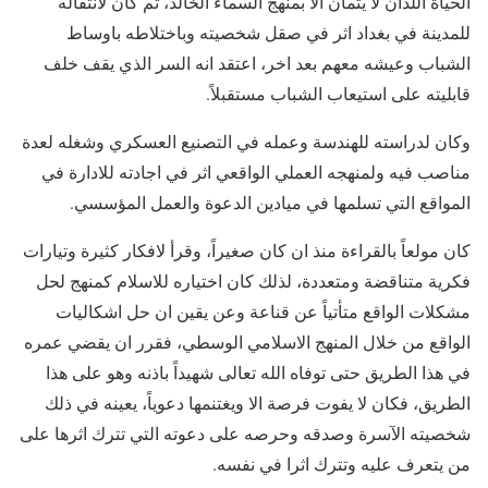
الحياة اللذان لا يتمان الا بمنهج السماء الخالد، ثم كان لانتقاله
للمدينة في بغداد اثر في صقل شخصيته وباختلاطه باوساط
الشباب وعيشه معهم بعد اخر، اعتقد انه السر الذي يقف خلف
قابليته على استيعاب الشباب مستقبلاً.
وكان لدراسته للهندسة وعمله في التصنيع العسكري وشغله لعدة
مناصب فيه ولمنهجه العملي الواقعي اثر في اجادته للادارة في
المواقع التي تسلمها في ميادين الدعوة والعمل المؤسسي.
كان مولعاً بالقراءة منذ ان كان صغيراً، وقرأ لافكار كثيرة وتيارات
فكرية متناقضة ومتعددة، لذلك كان اختياره للاسلام كمنهج لحل
مشكلات الواقع متأتياً عن قناعة وعن يقين ان حل اشكاليات
الواقع من خلال المنهج الاسلامي الوسطي، فقرر ان يقضي عمره
في هذا الطريق حتى توفاه الله تعالى شهيداً باذنه وهو على هذا
الطريق، فكان لا يفوت فرصة الا ويغتنمها دعوياً، يعينه في ذلك
شخصيته الآسرة وصدقه وحرصه على دعوته التي تترك اثرها على
من يتعرف عليه وتترك اثرا في نفسه.