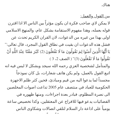
هناك.
بين القول والعمل
:
لا يمكن لاي صاحب فكرة ان يكون مؤثراً بين الناس الا اذا اقترن
قوله بعمله، وهذا مفهوم الاستقامة بشكل عام، والمنهج الاسلامي
اولى بهذا من غيره من الدعوات، لان القران الكريم تحدث عن
فشل هذه الدعوات ان بقيت في نطاق القول المجرد، قال تعالى:”
يَا أَيُّهَا الَّذِينَ آَمَنُوا لِمَ تَقُولُونَ مَا لَا تَفْعَلُونَ (2) كَبُرَ مَقْتًا عِنْدَ اللَّهِ أَنْ
تَقُولُوا مَا لَا تَفْعَلُونَ (3)” ( الصف 2، 3 )
والمتأمل لشخصية العزي رحمه الله سيجد وبشكل لا لبس فيه انه
اتبع القول بالعمل، ولم يكن هاتف شعارات، بل كان نموذجاً
مجسداً لما يدعوا اليه من قيم ومبادئ، فحين كثر ظلم الاجهزة
الحكومية للعباد في منتصف عام 2005 تداعت اصوات المخلصين
الى نصرة المظلوم، فبادر بعدة اجراءات، ومنها ظهوره في
الفضائيات يدعو فيها للافراج عن المعتقلين، وكذا تخصيص ساعة
يومياً على اذاعة دار السلام لتلقي اتصالات وشكاوى الناس