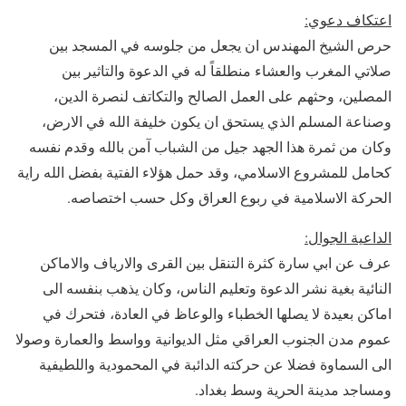
اعتكاف دعوي
:
حرص الشيخ المهندس ان يجعل من جلوسه في المسجد بين
صلاتي المغرب والعشاء منطلقاً له في الدعوة والتاثير بين
المصلين، وحثهم على العمل الصالح والتكاتف لنصرة الدين،
وصناعة المسلم الذي يستحق ان يكون خليفة الله في الارض،
وكان من ثمرة هذا الجهد جيل من الشباب آمن بالله وقدم نفسه
كحامل للمشروع الاسلامي، وقد حمل هؤلاء الفتية بفضل الله راية
الحركة الاسلامية في ربوع العراق وكل حسب اختصاصه.
الداعية الجوال
:
عرف عن ابي سارة كثرة التنقل بين القرى والارياف والاماكن
النائية بغية نشر الدعوة وتعليم الناس، وكان يذهب بنفسه الى
اماكن بعيدة لا يصلها الخطباء والوعاظ في العادة، فتحرك في
عموم مدن الجنوب العراقي مثل الديوانية وواسط والعمارة وصولا
الى السماوة فضلا عن حركته الدائبة في المحمودية واللطيفية
ومساجد مدينة الحرية وسط بغداد.