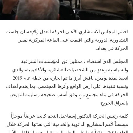
اختتم المجلس الاستشاري الأعلى لحركة العدل والإحسان جلسته
التشاورية الدورية والتي اقيمت على القاعة المركزية بمقر
الحركة في بغداد.
المجلس الذي استضاف ممثلين عن المؤسسات الشرعية
والسياسية وعددٍ من الشخصيات العشائرية والأكاديمية، والذي
انعقد لمدة يومين، ناقش أبرز ما تم انجازه من خطة عام 2019
ونسبة تنفيذها على ارض الواقع وأثرها المجتمعي، بما يخدم أهداف
الحركة في بناء مجتمعٍ واعٍ وفق أسس صحيحة وسليمة للنهوض
بالعراق الجريح.
كلمة رئيس الحركة الدكتور إسماعيل النجم كانت عرضاً موجزاً
مبسطاً لأهم المشاريع الدعوية والخدمية التي نفذتها الحركة خلال
العام 2019. مؤكداً فيها على النظر للمستقبل بعين التفاؤل والأمل