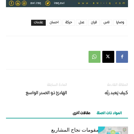
وصايا
ناس
قران
عدل
حركة
احسان
علامات
المقالة القادمة
المادة السابقة
كيف يَعبد ربَّه
الهادئ ذو الصدر الواسع
المواد ذات الصلة
مقالات أخرى
إنفوجرافيك اا مقومات نجاح المشاريع