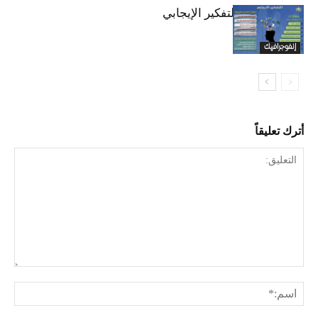
إنفوجرافك اا التفكير الإيجابي
إنفوجرافيك
أترك تعليقاً