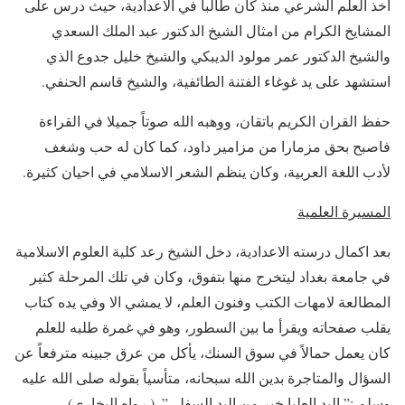
اخذ العلم الشرعي منذ كان طالباً في الاعدادية، حيث درس على
المشايخ الكرام من امثال الشيخ الدكتور عبد الملك السعدي
والشيخ الدكتور عمر مولود الديبكي والشيخ خليل جدوع الذي
استشهد على يد غوغاء الفتنة الطائفية، والشيخ قاسم الحنفي.
حفظ القران الكريم باتقان، ووهبه الله صوتاً جميلا في القراءة
فاصبح بحق مزمارا من مزامير داود، كما كان له حب وشغف
لأدب اللغة العربية، وكان ينظم الشعر الاسلامي في احيان كثيرة.
المسيرة العلمية
بعد اكمال درسته الاعدادية، دخل الشيخ رعد كلية العلوم الاسلامية
في جامعة بغداد ليتخرج منها بتفوق، وكان في تلك المرحلة كثير
المطالعة لامهات الكتب وفنون العلم، لا يمشي الا وفي يده كتاب
يقلب صفحاته ويقرأ ما بين السطور، وهو في غمرة طلبه للعلم
كان يعمل حمالاً في سوق السنك، يأكل من عرق جبينه مترفعاً عن
السؤال والمتاجرة بدين الله سبحانه، متأسياً بقوله صلى الله عليه
وسلم :” اليد العليا خير من اليد السفلى”. ( رواه البخاري).