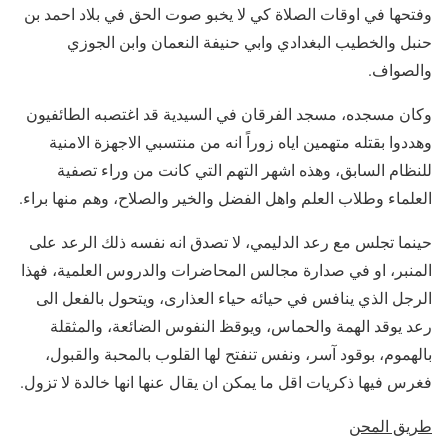
وفتحها في اوقات الصلاة كي لا يخبو صوت الحق في بلاد احمد بن
حنبل والخطيب البغدادي وابي حنيفة النعمان وابن الجوزي
والصواف.
وكان مسجده، مسجد الفرقان في السيدية قد اغتصبه الطائفيون
وهددوا بقتله متهمين اياه زوراً انه من منتسبي الاجهزة الامنية
للنظام السابق، وهذه اشهر التهم التي كانت من وراء تصفية
العلماء وطلاب العلم واهل الفضل والخير والصلاح، وهم منها براء.
حينما تجلس مع رعد الدليمي، لا تصدق انه نفسه ذلك الرعد على
المنبر، او في صدارة مجالس المحاضرات والدروس العلمية، فهذا
الرجل الذي ينافس في حيائه حياء العذارى، ويتحول بالفعل الى
رعد يوقد الهمة والحماس، ويوقظ النفوس الضائعة، والمثقلة
بالهموم، بوقود آسر، ونفس تنفتح لها القلوب بالمحبة والقبول،
فغرس فيها ذكريات اقل ما يمكن ان يقال عنها انها خالدة لا تزول.
طريق المحن