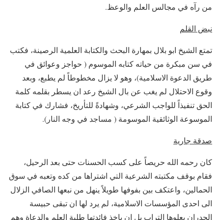
من رآه في مجالس العلم والوعظ.
نبض القلم
تمتع الشيخ ابو بلال بمهارة البحث والكتابة العلمية الرصينة، فكتب
في سن مبكرة من حياته كتابه الموسوم ( حواجز وعوائق في
طريق الدعوة الاسلامية)، وهو لا يزال مخطوطاً لم يطبع، وبعد
وقوع الاحتلال لم يغب عن بال الشيخ رعد ان يسطر بقلمه كلمة
الحق تنفيذاً للواجب الشرعي، وشهادةً للتأريخ، فشارك في كتابة
الموسوعة الوثائقية الموسومة ( مساجد في وجه النار).
صدقة جارية
كان رحمه الله حريصاً على كسب الحسنات حتى بعد الرحيل،
فقام بوقف مكتبته الشرعية التي اشتراها من كده وتعبه في سوق
الحمالين، واعتكف بين بفوفها طويلاً ينهل من نبعها الصافي الزلال
الى احدى المؤسسات الاسلامية، لم يرد لها ان تبقى حبيسة
الجدران يعلوها التراب بل ان ياخذ فائدتها طلبة العلم والدعاة وهم