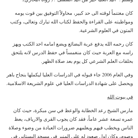
كان مغتنماً لوقته الى حد كبير، محاولاً التوفيق بين قوت يومه
ومواظبته على القراءة والحفظ لكتاب الله تبارك وتعالى، وكتب
المتون في العلوم الشرعية.
كان رحمه الله يدفع عربة البضائع ويضع امامه احد الكتب ويهز
راسه مع العربة حيث كان منغمساً في حفظ الدرس لانه يلتحق
بحلقات العلم الشرعي كل يوم بعد صلاة الظهر.
وفي العام 2006 جاء قبوله في الدراسات العليا ليكملها بنجاح باهر
ويحصل على شهادة الدراسات العليا في علوم الشريعة الاسلامية.
في بيوت الله
مارس الشيخ رعد الخطابة والوعظ في سن مبكرة، حيث كان
عمره تسعة عشر عاماً، فقد كان يجوب القرى والارياف، يعظ
الناس ويخطب فيهم ويعلمهم ضرورات العبادة من وضوء وصلاة
وصوم، وكان اول صعود له على المنبر في مسجد البستاني في