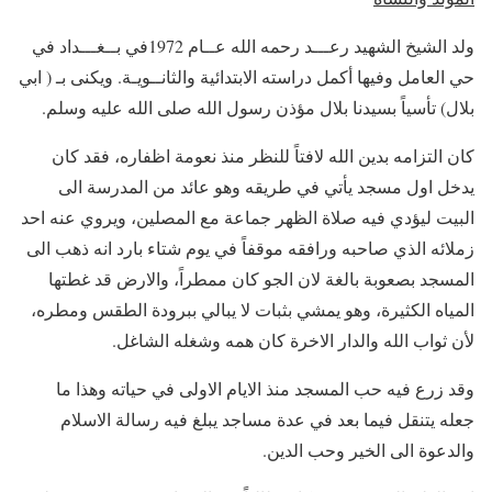
ولد الشيخ الشهيد رعـــد رحمه الله عــام 1972في بــغـــداد في
حي العامل وفيها أكمل دراسته الابتدائية والثانــويـة. ويكنى بـ ( ابي
بلال) تأسياً بسيدنا بلال مؤذن رسول الله صلى الله عليه وسلم.
كان التزامه بدين الله لافتاً للنظر منذ نعومة اظفاره، فقد كان
يدخل اول مسجد يأتي في طريقه وهو عائد من المدرسة الى
البيت ليؤدي فيه صلاة الظهر جماعة مع المصلين، ويروي عنه احد
زملائه الذي صاحبه ورافقه موقفاً في يوم شتاء بارد انه ذهب الى
المسجد بصعوبة بالغة لان الجو كان ممطراً، والارض قد غطتها
المياه الكثيرة، وهو يمشي بثبات لا يبالي ببرودة الطقس ومطره،
لأن ثواب الله والدار الاخرة كان همه وشغله الشاغل.
وقد زرع فيه حب المسجد منذ الايام الاولى في حياته وهذا ما
جعله يتنقل فيما بعد في عدة مساجد يبلغ فيه رسالة الاسلام
والدعوة الى الخير وحب الدين.