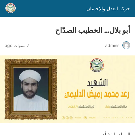
حركة العدل والإحسان
أبو بلال… الخطيب الصدّاح
admins
7 سنوات ago
المولد والنشأة