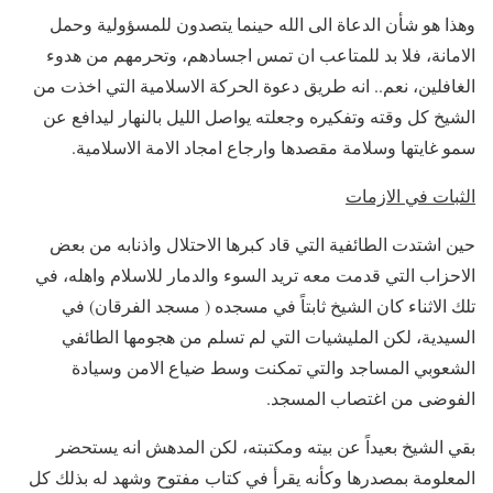
وهذا هو شأن الدعاة الى الله حينما يتصدون للمسؤولية وحمل
الامانة، فلا بد للمتاعب ان تمس اجسادهم، وتحرمهم من هدوء
الغافلين، نعم.. انه طريق دعوة الحركة الاسلامية التي اخذت من
الشيخ كل وقته وتفكيره وجعلته يواصل الليل بالنهار ليدافع عن
سمو غايتها وسلامة مقصدها وارجاع امجاد الامة الاسلامية.
الثبات في الازمات
حين اشتدت الطائفية التي قاد كبرها الاحتلال واذنابه من بعض
الاحزاب التي قدمت معه تريد السوء والدمار للاسلام واهله، في
تلك الاثناء كان الشيخ ثابتاً في مسجده ( مسجد الفرقان) في
السيدية، لكن المليشيات التي لم تسلم من هجومها الطائفي
الشعوبي المساجد والتي تمكنت وسط ضياع الامن وسيادة
الفوضى من اغتصاب المسجد.
بقي الشيخ بعيداً عن بيته ومكتبته، لكن المدهش انه يستحضر
المعلومة بمصدرها وكأنه يقرأ في كتاب مفتوح وشهد له بذلك كل