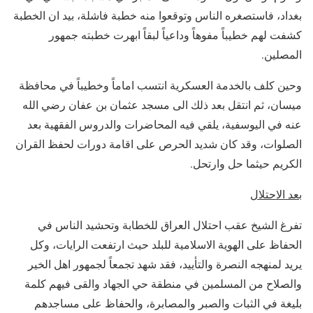
بغداد، فاستصغره الناس وتوقعوا منه خطبة فاشلة، بيد ان الخطبة
كشفت لهم خطيباً مفوهاً وداعياً لبقاً ابهرت خطبته جمهور
المصلين.
وحين كلف بالخدمة العسكرية انتسب اماماً وخطيباً في محافظة
ميسان، ثم انتقل بعد ذلك الى مسجد عثمان بن عفان رضي الله
عنه في اليوسفية، يلقي فيه المحاضرات والدروس الفقهية بعد
الصلوات، وقد كان شديد الحرص على اقامة دورات لحفظ القران
الكريم حيثما حل وارتحل.
بعد الاحتلال
تفرغ الشيخ عقب احتلال العراق للخطابة وتحشيد الناس في
الحفاظ على الهوية الاسلامية للبلد حيث ارتفعت الرايات، وكل
يريد لمنهجه النصرة والتأييد، فقد شهد تجمعاً لجمهور اهل الخير
والصلاح من المسلمين في منطقة حي الجهاد والقى فيهم كلمة
بليغة في الثبات والصبر والمصابرة، والحفاظ على مساجدهم