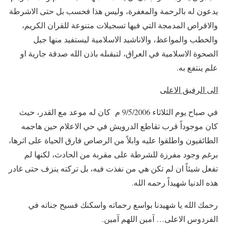
يدعون له بالرحمة والمغفرة، وليس هذا فحسب بل حتى الاشرطة
والاقراص المدمجة التي فيها تسجيلات متنوعة للقران الكريم،
والخطب والمواعظ، والاناشيد الاسلامية ليستفيد منها جيل
الصحوة الاسلامية في العراق، لتبقىله باذن الله صدقة جارية او
علم ينتفع به.
الى الرفيق الاعلى
في صباح يوم الثلاثاء 9/5/2006 م كان له موعد مع القدر، حيث
كان موجوداً قرب تقاطع الدرويش في حي الاعلام حين هاجمه
الطائفيون واطلقوا عليه وابلاً من الرصاص فارق الحياة على اثرها،
برغم وجود مفرزة للشرطة على مقربة من الحادث، لكنها لم
تفعل شيئاً ان لم تكن هي من نفذت فيه، بل تركته ينزف حتى غادر
هذه الدنيا شهيداً رحمه الله.
رحمك الله يا شهيدنا بواسع رحماته واسكنك فسيح جناته في
الفردوس الاعلى… آمين اللهم آمين.