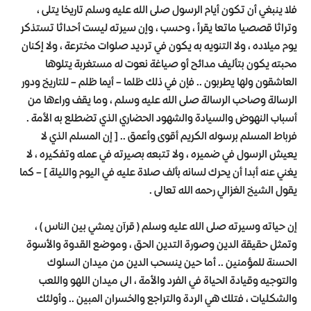
فلا ينبغي أن تكون أيام الرسول صلى الله عليه وسلم تاريخا يتلى ،
وتراثا قصصيا ماتعا يقرأ ، وحسب ، وإن سيرته ليست أحداثا تستذكر
يوم ميلاده ، ولا التنويه به يكون في ترديد صلوات مخترعة ، ولا إكنان
محبته يكون بتأليف مدائح أو صياغة نعوت له مستغربة يتلوها
العاشقون ولها يطربون .. فإن في ذلك ظلما – أيما ظلم – للتاريخ ودور
الرسالة وصاحب الرسالة صلى الله عليه وسلم ، وما يقف وراءها من
أسباب النهوض والسيادة والشهود الحضاري الذي تضطلع به الأمة .
فرباط المسلم برسوله الكريم أقوى وأعمق .. [ إن المسلم الذي لا
يعيش الرسول في ضميره ، ولا تتبعه بصيرته في عمله وتفكيره ، لا
يغني عنه أبدا أن يحرك لسانه بألف صلاة عليه في اليوم والليلة ] – كما
يقول الشيخ الغزالي رحمه الله تعالى .
إن حياته وسيرته صلى الله عليه وسلم ( قرآن يمشي بين الناس ) ،
وتمثل حقيقة الدين وصورة التدين الحق ، وموضع القدوة والأسوة
الحسنة للمؤمنين .. أما حين ينسحب الدين من ميدان السلوك
والتوجيه وقيادة الحياة في الفرد والأمة ، الى ميدان اللهو واللعب
والشكليات ، فتلك هي الردة والتراجع والخسران المبين .. وأولئك