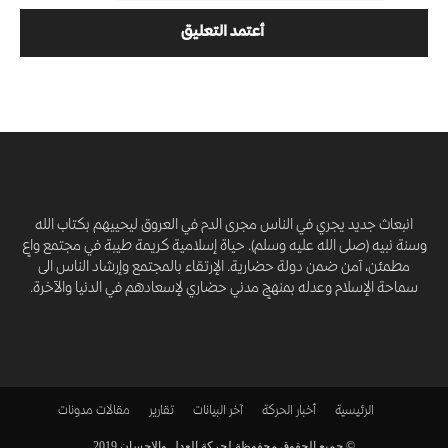
انبعاث جديد يجري في الناس مجرى الدم في العروق ليحييهم بكتاب الله
وسنة نبيه (صلى الله عليه وسلم). حياة إسلامية كريمة طيبة في مجتمع واعٍ
مطمئن، آمن ضمن دولة حضارية. الإرتقاء بالمجتمع وإرشاد الناس الى
سماحة الإسلام وعدله بمنهجٍ مدني حضاري لإسعادهم في الدنيا والآخرة.
الرئيسية
أخبار الحركة
آخر البيانات
تقارير
مقالات
مدونات
© جميع الحقوق محفوظة لحركة العدل والاحسان 2019