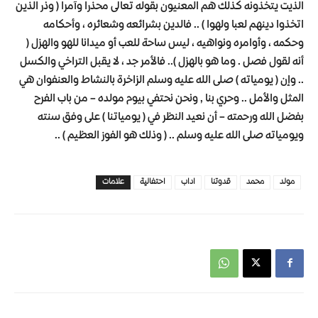
الذيت يتخذونه كذلك هم المعنيون بقوله تعالى محذرا وآمرا ( وذر الذين
اتخذوا دينهم لعبا ولهوا ) .. فالدين بشرائعه وشعائره ، وأحكامه
وحكمه ، وأوامره ونواهيه ، ليس ساحة للعب أو ميدانا للهو والهزل (
أنه لقول فصل . وما هو بالهزل ).. فالأمر جد ، لا يقبل التراخي والكسل
.. وإن ( يومياته ) صلى الله عليه وسلم الزاخرة بالنشاط والعنفوان هي
المثل والأمل .. وحري بنا , ونحن نحتفي بيوم مولده – من باب الفرح
بفضل الله ورحمته – أن نعيد النظر في ( يومياتنا ) على وفق سنته
ويومياته صلى الله عليه وسلم .. ( وذلك هو الفوز العظيم ) ..
مولد
محمد
قدوتنا
اداب
احتفالية
علامات