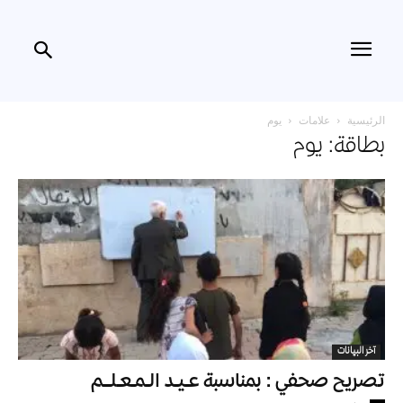
الرئيسية
علامات
يوم
بطاقة: يوم
آخر البيانات
تصريح صحفي : بمناسبة عـيـد الـمـعـلــم