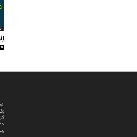
إ
إن
0
انب
بكت
كري
حضا
وعد