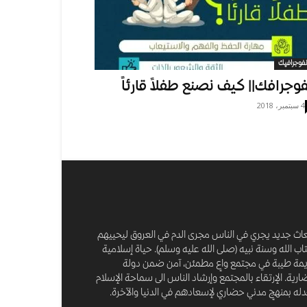
نفوجرافيك
فوجرافك|| كيف نصنع طفلاً قارئاً
4 سبتمبر، 2018
عاث جديد يجري في الناس مجرى الدم في العروق ليحييهم
اب الله وسنة نبيه (صلى الله عليه وسلم). حياة إسلامية
مة طيبة في مجتمع واعٍ مطمئن، آمن ضمن دولة
رية. الإرتقاء بالمجتمع وإرشاد الناس الى سماحة الإسلام
له بمنهجٍ مدني حضاري لإسعادهم في الدنيا والآخرة.