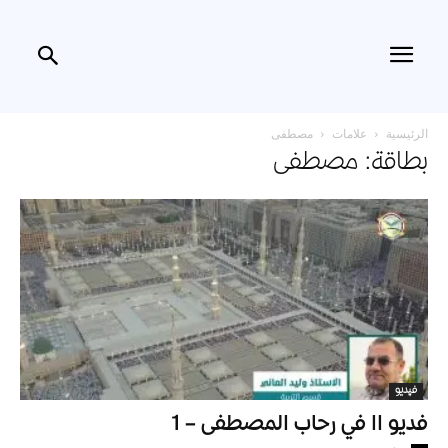
الرئيسية
علامات
مصطفى
بطاقة: مصطفى
فيديو
فديو اا في رحاب المصطفى – 1