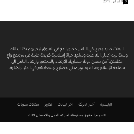
9 فبراير، 2019
0
انبعاث جديد يجري في الناس مجرى الدم في العروق ليحييهم بكتاب الله
وسنة نبيه (صلى الله عليه وسلم). حياة إسلامية كريمة طيبة في مجتمع واعٍ
مطمئن، آمن ضمن دولة حضارية. الإرتقاء بالمجتمع وإرشاد الناس الى
سماحة الإسلام وعدله بمنهجٍ مدني حضاري لإسعادهم في الدنيا والآخرة.
الرئيسية
أخبار الحركة
آخر البيانات
تقارير
مقالات
مدونات
© جميع الحقوق محفوظة لحركة العدل والاحسان 2019