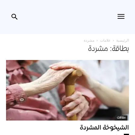
الرئيسية
علامات
مشردة
بطاقة: مشردة
مقالات
الشيخوخة المشردة