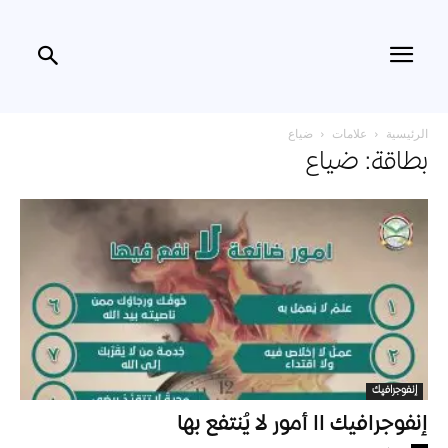
الرئيسية
علامات
ضياع
بطاقة: ضياع
إنفوجرافيك
إنفوجرافيك اا أمور لا يُنتفع بها