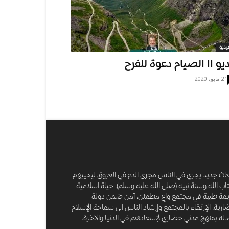
يديو
يو اا الصيام دعوة للفرح
21 مايو، 2020
عاث جديد يجري في الناس مجرى الدم في العروق ليحييهم
اب الله وسنة نبيه (صلى الله عليه وسلم). حياة إسلامية
مة طيبة في مجتمع واعٍ مطمئن، آمن ضمن دولة
رية. الإرتقاء بالمجتمع وإرشاد الناس الى سماحة الإسلام
له بمنهجٍ مدني حضاري لإسعادهم في الدنيا والآخرة.