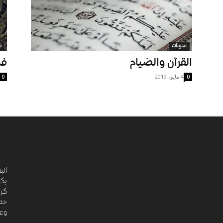
مدونات
ف
القرآن والصَيام
فد
4 مايو، 2019
0
0
انب
بكت
كري
حضا
وعد