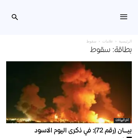
الرئيسية
علامات
سقوط
بطاقة: سقوط
آخر البيانات
بيـــان (رقم 72): في ذكرى اليوم الاسود