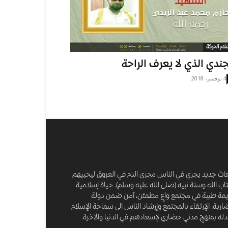
علام الحركة
جندي الذي لا يعرف الراحة
4 نوفمبر، 2018
عاث جديد يجري في الناس مجرى الدم في العروق ليحييهم
اب الله وسنة نبيه (صلى الله عليه وسلم). حياة إسلامية
مة طيبة في مجتمع واعٍ مطمئن، آمن ضمن دولة
رية. الإرتقاء بالمجتمع وإرشاد الناس الى سماحة الإسلام
له بمنهجٍ مدني حضاري لإسعادهم في الدنيا والآخرة.