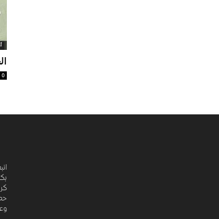
أ
ال
0
انب
بكت
كري
حضا
وعد