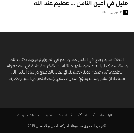
قليل في أعين الناس … عظيم عند الله
15 فبراير، 2020
0
انبعاث جديد يجري في الناس مجرى الدم في العروق ليحييهم بكتاب الله
وسنة نبيه (صلى الله عليه وسلم). حياة إسلامية كريمة طيبة في مجتمع واعٍ
مطمئن، آمن ضمن دولة حضارية. الإرتقاء بالمجتمع وإرشاد الناس الى
سماحة الإسلام وعدله بمنهجٍ مدني حضاري لإسعادهم في الدنيا والآخرة.
الرئيسية
أخبار الحركة
آخر البيانات
تقارير
مقالات
مدونات
© جميع الحقوق محفوظة لحركة العدل والاحسان 2019