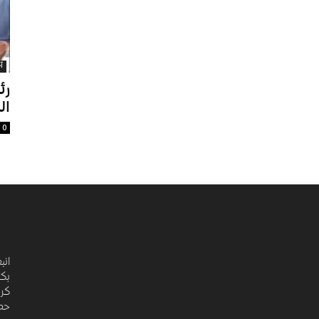
آ
رئ
ال
0
انب
بكت
كري
حضا