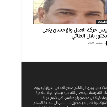
خر البيانات
يس حركة العدل والإحسان ينعى
دكتور بلال الطائي
10 سبتمبر، 2020
عاث جديد يجري في الناس مجرى الدم في العروق ليحييهم
اب الله وسنة نبيه (صلى الله عليه وسلم). حياة إسلامية
مة طيبة في مجتمع واعٍ مطمئن، آمن ضمن دولة
رية. الإرتقاء بالمجتمع وإرشاد الناس الى سماحة الإسلام