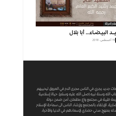
علام الحركة
يــد البيـضـاء… أبا بلال
19 أغسطس، 2018
عاث جديد يجري في الناس مجرى الدم في العروق ليحييهم
اب الله وسنة نبيه (صلى الله عليه وسلم). حياة إسلامية
مة طيبة في مجتمع واعٍ مطمئن، آمن ضمن دولة
رية. الإرتقاء بالمجتمع وإرشاد الناس الى سماحة الإسلام
له بمنهجٍ مدني حضاري لإسعادهم في الدنيا والآخرة.