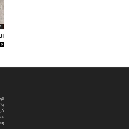
أ
ال
0
انب
بكت
كري
حضا
وعد