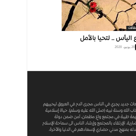
قالات
 اليأس .. لتحيا بالأمل
20 يونيو، 2020
عاث جديد يجري في الناس مجرى الدم في العروق ليحييهم
اب الله وسنة نبيه (صلى الله عليه وسلم). حياة إسلامية
مة طيبة في مجتمع واعٍ مطمئن، آمن ضمن دولة
رية. الإرتقاء بالمجتمع وإرشاد الناس الى سماحة الإسلام
له بمنهجٍ مدني حضاري لإسعادهم في الدنيا والآخرة.