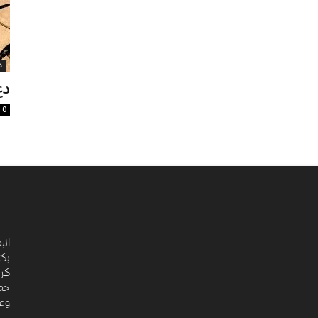
م
دع
0
انب
بكت
كري
حضا
وعد