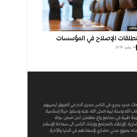
قالات
طلقات الإصلاح في المؤسسات
14 يوليو، 2018
عاث جديد يجري في الناس مجرى الدم في العروق ليحييهم
اب الله وسنة نبيه (صلى الله عليه وسلم). حياة إسلامية
مة طيبة في مجتمع واعٍ مطمئن، آمن ضمن دولة
رية. الإرتقاء بالمجتمع وإرشاد الناس الى سماحة الإسلام
له بمنهجٍ مدني حضاري لإسعادهم في الدنيا والآخرة.