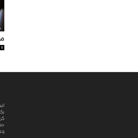
م
من
0
انب
بكت
كري
حضا
وعد