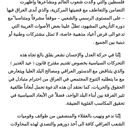
فلسطين والتي وحّدت شعوب العالم ومشاعرها وأظهرت
التضامن والتعاطف مع قضيتها المركزية، والذي أبدى العراق فيها
– على المستوى الرسمي والشعبي – موقفاً مشرفاً ومتناسبا ًمع
دوره التأريخي المشهود، تطلّ علينا بعض الأصوات الغريبة التي
تدعو الى فرض أعياد مذهبية خاصة، لا تمثل مشتركات وطنية أو
دينية بين الجميع .
إنّنا في حركة العدل والإحسان نشعر بقلق بالغ تجاه هذه
التحركات السياسية بخصوص تقديم مقترح قانون ( عيد الغدير )
والذي يتناقض مع الدستور العراقي ومصالح البلد العليا ويتعارض
مع ما يتطلبه التنوع المجتمعي في العراق من احترام متبادل في
الحقوق والحريات، كما نعتقد أن هذه الدعوة تحمل أبعاداً طائفية
تثير الفرقة بين أبناء البلد الواحد، فضلاً عن الأبعاد السياسية في
تحقيق المكاسب الفئوية الضيقة
.
إنّنا ندعو ونهيب بالعقلاء والمنصفين من طوائف وقوميات
الشعب العراقي كافة الى أخذ دورهم والتصدي لهذه المحاولات