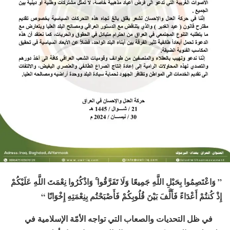
” وَاعْتَصِمُوا بِحَبْلِ اللَّهِ جَمِيعًا وَلَا تَفَرَّقُوا ۚ وَاذْكُرُوا نِعْمَتَ اللَّهِ عَلَيْكُمْ
إِذْ كُنتُمْ أَعْدَاءً فَأَلَّفَ بَيْنَ قُلُوبِكُمْ فَأَصْبَحْتُم بِنِعْمَتِهِ إِخْوَانًا “
في ظل التحديات والصعاب التي تواجه الأمّة الإسلامية في