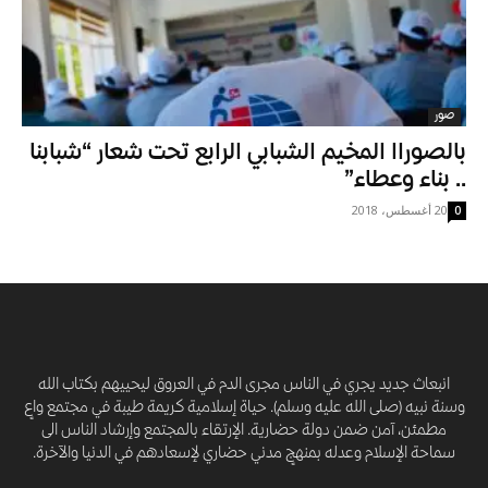
صور
بالصوراا المخيم الشبابي الرابع تحت شعار “شبابنا
.. بناء وعطاء”
20 أغسطس، 2018
0
انبعاث جديد يجري في الناس مجرى الدم في العروق ليحييهم بكتاب الله
وسنة نبيه (صلى الله عليه وسلم). حياة إسلامية كريمة طيبة في مجتمع واعٍ
مطمئن، آمن ضمن دولة حضارية. الإرتقاء بالمجتمع وإرشاد الناس الى
سماحة الإسلام وعدله بمنهجٍ مدني حضاري لإسعادهم في الدنيا والآخرة.