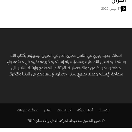
القران
17 يونيو، 2020
0
انبعاث جديد يجري في الناس مجرى الدم في العروق ليحييهم بكتاب الله
وسنة نبيه (صلى الله عليه وسلم). حياة إسلامية كريمة طيبة في مجتمع واعٍ
مطمئن، آمن ضمن دولة حضارية. الإرتقاء بالمجتمع وإرشاد الناس الى
سماحة الإسلام وعدله بمنهجٍ مدني حضاري لإسعادهم في الدنيا والآخرة.
الرئيسية
أخبار الحركة
آخر البيانات
تقارير
مقالات
مدونات
© جميع الحقوق محفوظة لحركة العدل والاحسان 2019