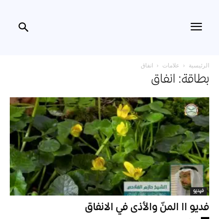
الرئيسية
علامات
انفاق
بطاقة: انفاق
فيديو
فديو اا المنّ والأذى في الانفاق