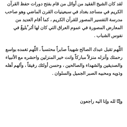
لقد كان الشيخ الفقيد من أوائل من قام بفتح دورات حفظ القرآن
الكريم في مساجد بغداد في سبعينيات القرن الماضي وهو صاحب
مدرسة التفسير المصور للقرآن الكريم ، كما أقام العديد من
المعارض المصورة في عموم العراق التي كان لها أثر ٌبليغٌ في
نفوس الشباب .
اللّهم تقبل عبدك الصالح شهيداً صابراً محتسباً ، اللّهم تغمده بواسع
رحمتك وأنزله منزلاً مباركاً وانت خير المنزلين واحشره مع الأنبياء
والصديقين والشهداء والصالحين ، وحسن أولئك رفيقاً ، وألهم أهله
وذويه ومحبيه الصبر الجميل والسلوان .
وإنّا لله وإنا اليه راجعون