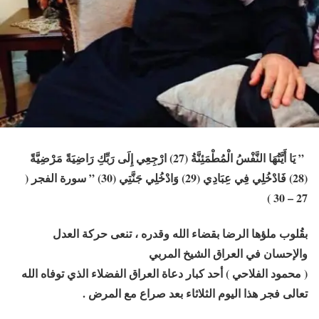
”
يَا أَيَّتُهَا النَّفْسُ الْمُطْمَئِنَّةُ
(27)
ارْجِعِي إِلَى رَبِّكِ رَاضِيَةً مَرْضِيَّةً
(28)
فَادْخُلِي فِي عِبَادِي
(29)
وَادْخُلِي جَنَّتِي
(30)
”
سورة الفجر (
27 – 30 )
بقُلوب ملؤها الرضا بقضاء الله وقدره ، تنعى حركة العدل
والإحسان في العراق الشيخ المربي
(
محمود الفلاحي
) أحد كبار دعاة العراق الفضلاء الذي توفاه الله
تعالى فجر هذا اليوم الثلاثاء بعد صراع مع المرض .