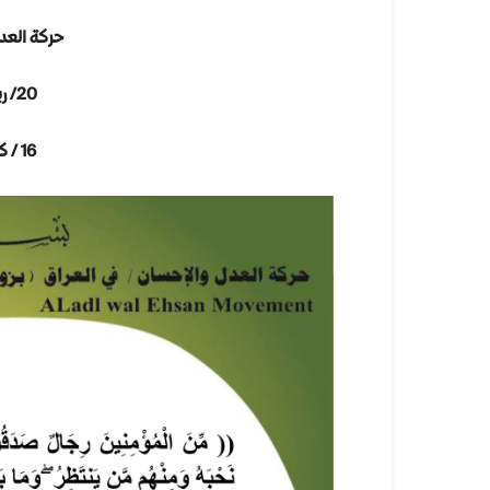
حركة العد
20/ ربيع الثاني / 1441 هـ
16 / كانون اول / 2019 م