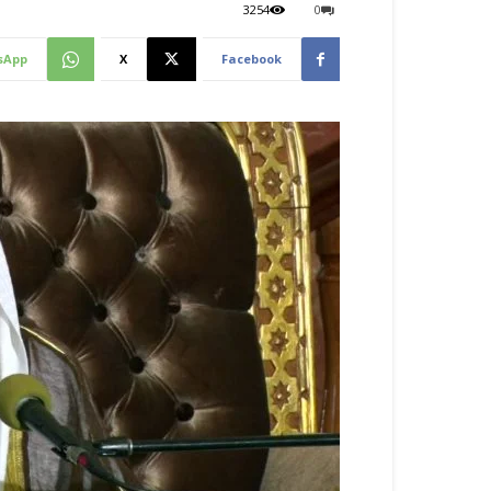
3254
0
sApp
X
Facebook