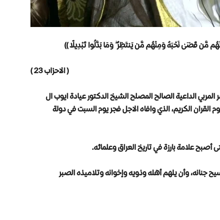
هُم مَّن قَضَىٰ نَحْبَهُ وَمِنْهُم مَّن يَنتَظِرُ ۖ وَمَا بَدَّلُوا تَبْدِيلًا ))
( الاحزاب 23 )
المربي الداعية الصالح المصلح الشيخ الدكتور عيادة ايوب ال
م القران الكريم، الذي وافاه الاجل فجر يوم السبت في دولة
 أصبح علامة بارزة في تاريخ العراق وعلمائه.
ح جنانه، وأن يلهم أهله وذويه وإخوانه وتلاميذه الصبر