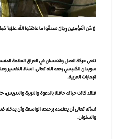
(( مِّنَ الْمُؤْمِنِينَ رِجَالٌ صَدَقُوا مَا عَاهَدُوا اللَّهَ عَلَيْهِ ۖ فَمِنْ
تنعى
حركة العدل والاحسان في العراق العلامة المفسر 
سويدان الكبيسي رحمه الله تعالى، استاذ التفسير وعلو
الإمارات العربية
.
فلقد كانت حياته حافلة بالدعوة والتربية والتدريس، حتى
نسأله تعالى أن يتغمده برحمته الواسعة وأن يدخله فسي
والسلوان.